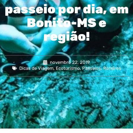
passeio por dia, em
Bonito-MS e
região!
novembro 22, 2019
Dicas de Viagem
,
Ecoturismo
,
Passeios
,
Roteiros