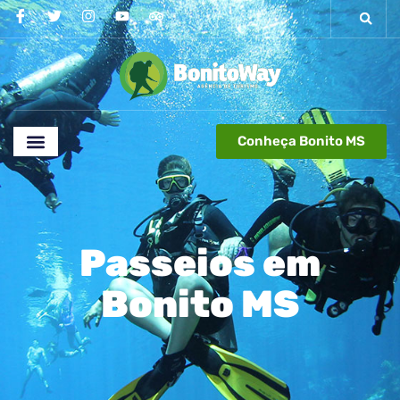
Conheça Bonito MS
Passeios em
Bonito MS