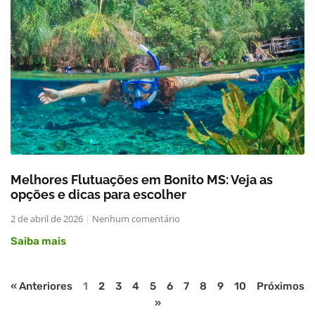
Melhores Flutuações em Bonito MS: Veja as
opções e dicas para escolher
2 de abril de 2026
Nenhum comentário
Saiba mais
« Anteriores
1
2
3
4
5
6
7
8
9
10
Próximos
»