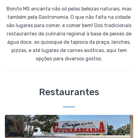
Bonito MS encanta não só pelas belezas naturais, mas
também pela Gastronomia. O que não falta na cidade
são lugares para comer, e comer bem! Dos tradicionais
restaurantes de culinária regional à base de peixes de
água doce, ao quiosque de tapioca da praça, lanches,
pizzas, e até lugares de carnes exóticas, aqui tem
opções para diversos gostos.
Restaurantes