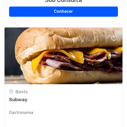
Sob Consulta
Conhecer
Bonito
Subway
Gastronomia