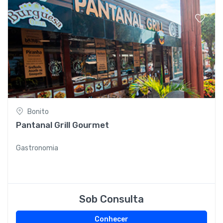
Bonito
Pantanal Grill Gourmet
Gastronomia
Sob Consulta
Conhecer