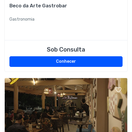
Beco da Arte Gastrobar
Gastronomia
Sob Consulta
Conhecer