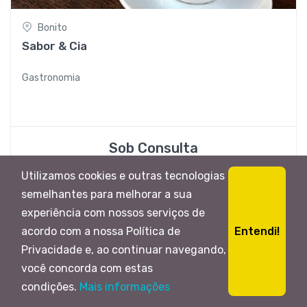
Bonito
Sabor & Cia
Gastronomia
Sob Consulta
Utilizamos cookies e outras tecnologias
Conhecer
semelhantes para melhorar a sua
experiência com nossos serviços de
Entendi!
acordo com a nossa Política de
Privacidade e, ao continuar navegando,
você concorda com estas
condições.
Mais informações