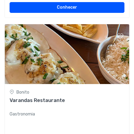
Conhecer
Bonito
Varandas Restaurante
Gastronomia