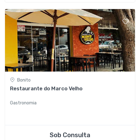
Bonito
Restaurante do Marco Velho
Gastronomia
Sob Consulta