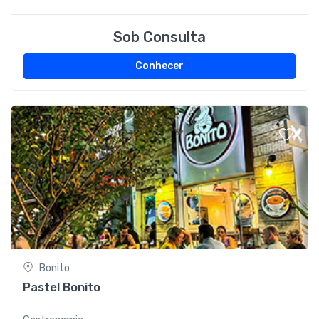
Sob Consulta
Conhecer
Bonito
Pastel Bonito