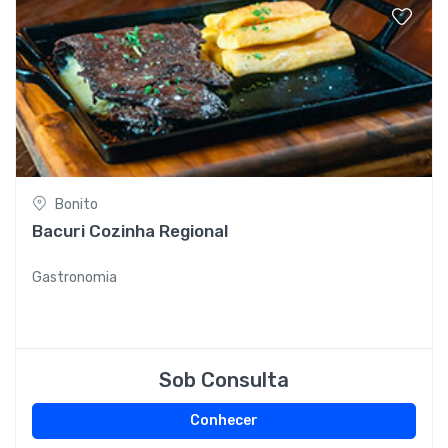
Bonito
Bacuri Cozinha Regional
Gastronomia
Sob Consulta
Conhecer