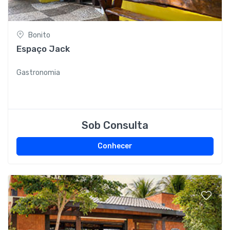
Bonito
Espaço Jack
Gastronomia
Sob Consulta
Conhecer