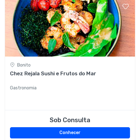
Bonito
Chez Rejala Sushi e Frutos do Mar
Gastronomia
Sob Consulta
Conhecer