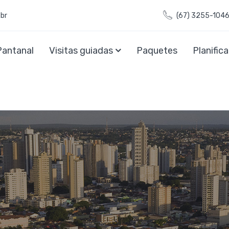
br
(67) 3255-104
Pantanal
Visitas guiadas
Paquetes
Planifica