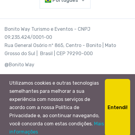
Português
Bonito Way Turismo e Eventos - CNPJ
09.235.424/0001-00
Rua General Osório nº 865, Centro - Bonito | Mato
Grosso do Sul | Brasil | CEP 79290-000
@Bonito Way
Utilizamos cookies e outras tecnologias
semelhantes para melhorar a sua
experiência com nossos serviços de
Entendi!
acordo com a nossa Política de
Privacidade e, ao continuar navegando,
você concorda com estas condições.
Mais
R$120,00
RESERVAR AGORA
informações
de