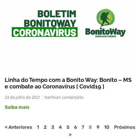
Linha do Tempo com a Bonito Way: Bonito – MS
e combate ao Coronavírus [ Covid19 ]
23 de julho de 2021
Nenhum comentário
Saiba mais
« Anteriores
1
2
3
4
5
6
7
8
9
10
Próximos
»