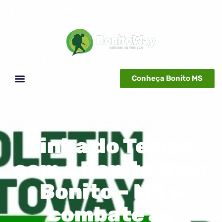
Conheça Bonito MS
Linha do Tempo
com a Bonito Way:
Bonito – MS e
combate ao