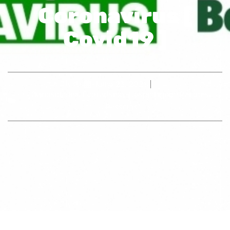
Coronavírus [
Covid19 ]
julho 23, 2021
Curiosidades
,
Ecoturismo
,
Hospedagem
,
Pacotes
,
Passeios