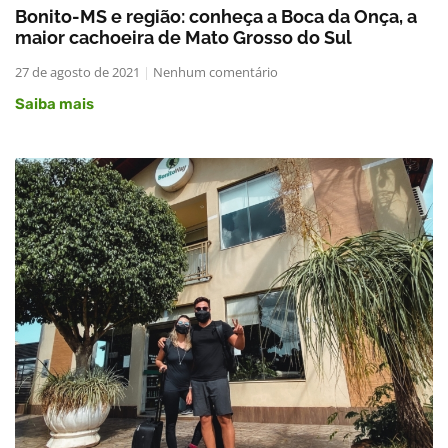
Bonito-MS e região: conheça a Boca da Onça, a
maior cachoeira de Mato Grosso do Sul
27 de agosto de 2021
Nenhum comentário
Saiba mais