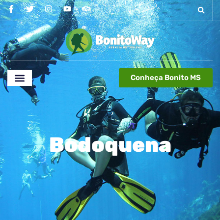
Conheça Bonito MS
Bodoquena