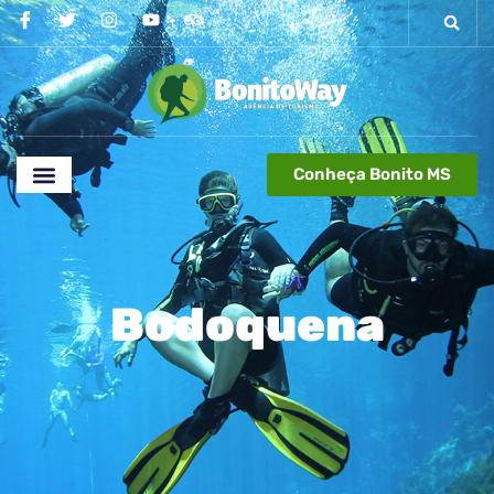
Conheça Bonito MS
Bodoquena