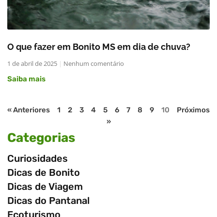
O que fazer em Bonito MS em dia de chuva?
1 de abril de 2025
Nenhum comentário
Saiba mais
« Anteriores
1
2
3
4
5
6
7
8
9
10
Próximos
»
Categorias
Curiosidades
Dicas de Bonito
Dicas de Viagem
Dicas do Pantanal
Ecoturismo