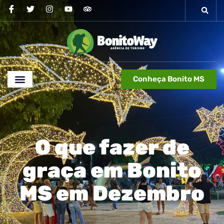
Conheça Bonito MS
O que fazer de
graça em Bonito
MS em Dezembro