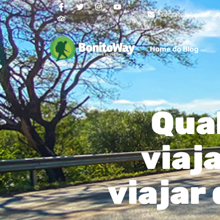
contato@bonitoway
Home do Blog
Qual
viaj
viajar