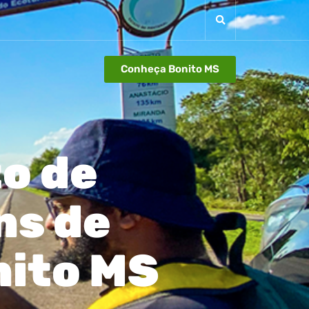
Conheça Bonito MS
to de
ns de
nito MS