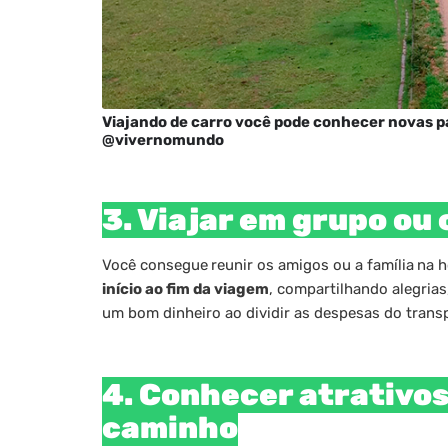
Viajando de carro você pode conhecer novas p
@vivernomundo
3. Viajar em grupo ou 
Você consegue
reunir os amigos ou a família
na h
início ao fim da viagem
, compartilhando alegria
um bom dinheiro ao dividir as despesas do trans
4. Conhecer atrativos
caminho