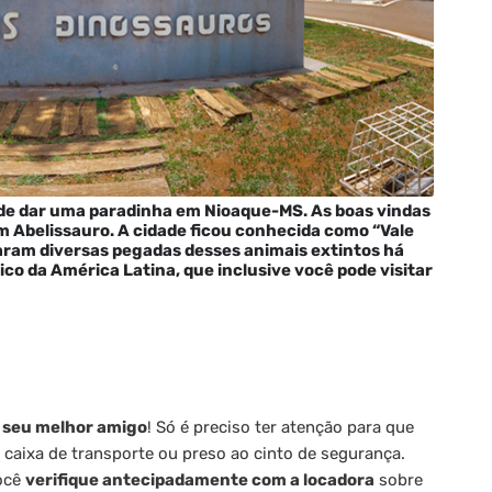
de dar uma paradinha em Nioaque-MS. As boas vindas
m Abelissauro. A cidade ficou conhecida como “Vale
caram diversas pegadas desses animais extintos há
gico da América Latina, que inclusive você pode visitar
r seu melhor amigo
! Só é preciso ter atenção para que
a caixa de transporte ou preso ao cinto de segurança.
você
verifique antecipadamente com a locadora
sobre