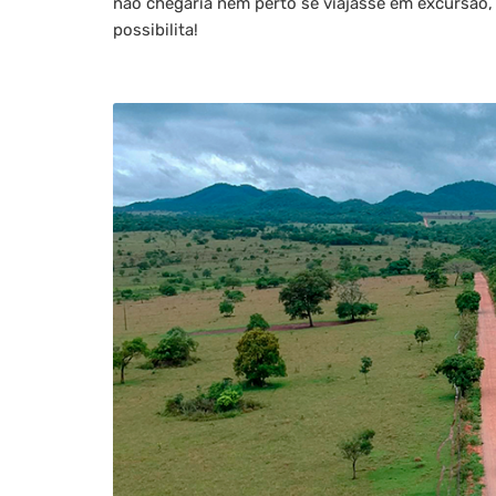
não chegaria nem perto se viajasse em excursão,
possibilita!