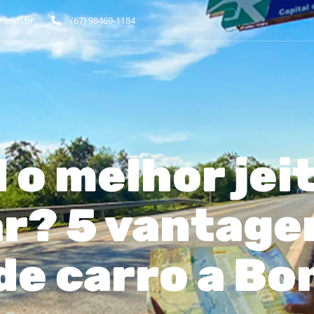
.com.br
(67) 98469-1184
 o melhor jei
ar? 5 vantage
 de carro a Bo