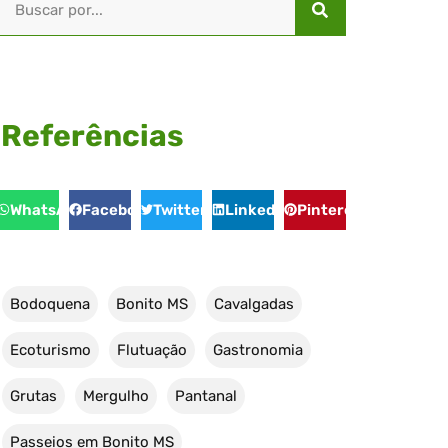
Referências
WhatsApp
Facebook
Twitter
LinkedIn
Pinterest
Bodoquena
Bonito MS
Cavalgadas
Ecoturismo
Flutuação
Gastronomia
Grutas
Mergulho
Pantanal
Passeios em Bonito MS