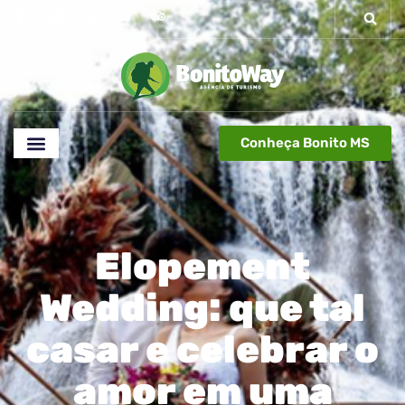
Conheça Bonito MS
Elopement
Wedding: que tal
casar e celebrar o
amor em uma