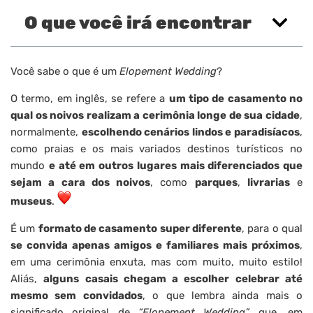
O que você irá encontrar
Você sabe o que é um
Elopement Wedding
?
O termo, em inglês, se refere a
um tipo de casamento no
qual os noivos realizam a cerimônia longe de sua cidade
,
normalmente,
escolhendo cenários lindos e paradisíacos
,
como praias e os mais variados destinos turísticos no
mundo
e até em outros lugares mais diferenciados que
sejam a cara dos noivos
, como
parques
,
livrarias
e
museus
.
É um
formato de casamento super diferente
, para o qual
se convida apenas amigos e familiares mais próximos
,
em uma cerimônia enxuta, mas com muito, muito estilo!
Aliás,
alguns casais chegam a escolher celebrar até
mesmo sem convidados
, o que lembra ainda mais o
significado original de
“Elopement Wedding”
que, em