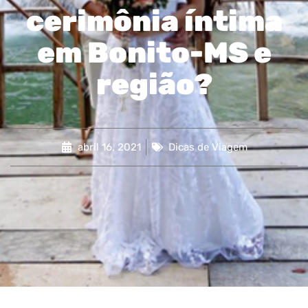
cerimônia íntima
em Bonito-MS e
região?
abril 16, 2021
Dicas de Viagem