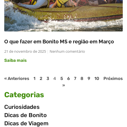
O que fazer em Bonito MS e região em Março
21 de novembro de 2025
Nenhum comentário
Saiba mais
« Anteriores
1
2
3
4
5
6
7
8
9
10
Próximos
»
Categorias
Curiosidades
Dicas de Bonito
Dicas de Viagem